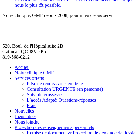
nous le plus tôt possible.
Notre clinique, GMF depuis 2008, pour mieux vous servir.
520, Boul. de l'Hôpital suite 2B
Gatineau QC J8V 2P5
819-568-0212
Accueil
Notre clinique GMF
Services offerts
Prise de rendez-vous en ligne
Consultation URGENTE (en personne)
Suivi de grossesse
L’accès Adapté; Questions-réponses
Frais
Nouvelles
Liens utiles
Nous joindre
Protection des renseignements personnels
Remise de document & Procédure de demande de dossie