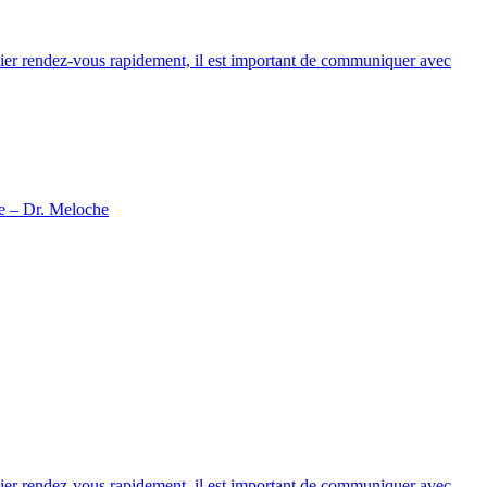
mier rendez-vous rapidement, il est important de communiquer avec
ce – Dr. Meloche
mier rendez-vous rapidement, il est important de communiquer avec