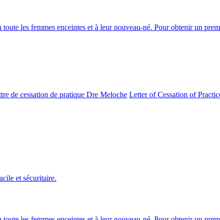
 toute les femmes enceintes et à leur nouveau-né. Pour obtenir un pre
ttre de cessation de pratique Dre Meloche
Letter of Cessation of Practi
ile et sécuritaire.
 toute les femmes enceintes et à leur nouveau-né. Pour obtenir un pre